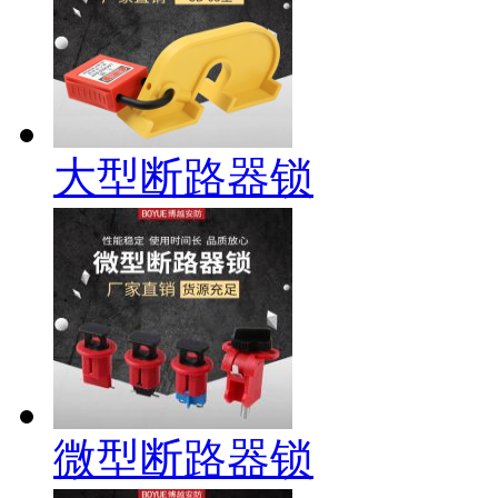
大型断路器锁
微型断路器锁