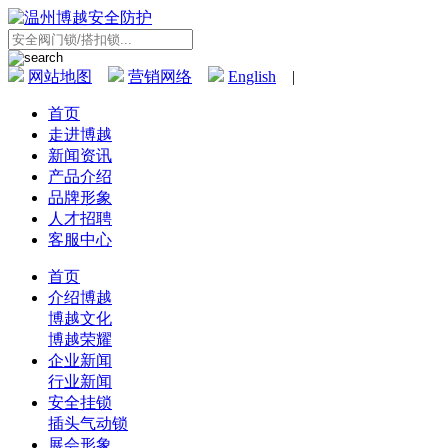
网站地图
营销网络
English
|
首页
走进博越
新闻资讯
产品介绍
品牌形象
人才招聘
客服中心
首页
介绍博越
博越文化
博越荣耀
企业新闻
行业新闻
安全挂锁
插头气动锁
展会形象