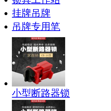
挂牌吊牌
吊牌专用笔
小型断路器锁