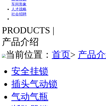
车间形象
人才战略
社会招聘
PRODUCTS |
产品介绍
当前位置：
首页
>
产品介
安全挂锁
插头气动锁
气动气瓶