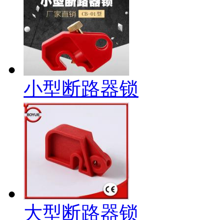
小型断路器锁
大型断路器锁