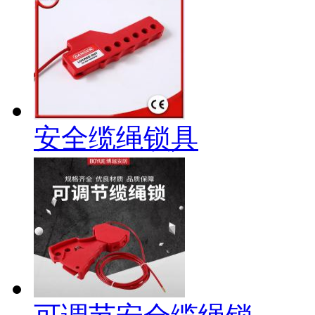
安全缆绳锁具