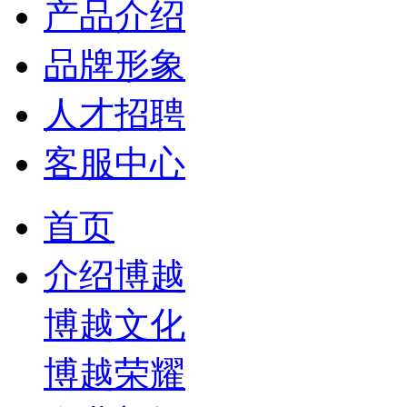
产品介绍
品牌形象
人才招聘
客服中心
首页
介绍博越
博越文化
博越荣耀