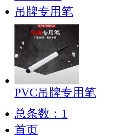
吊牌专用笔
PVC吊牌专用笔
总条数：1
首页