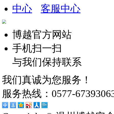
客服中心
博越官方网站
手机扫一扫
与我们保持联系
我们真诚为您服务！
服务热线：0577-6739306